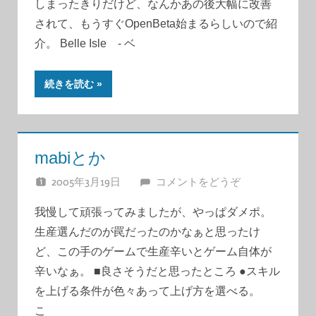
しまったきりだけど、なんかあの後大幅に改善
されて、もうすぐOpenBeta始まるらしいので紹
介。 Belle Isle - ベ
続きを読む
mabiとか
2005年3月19日
JUNA
コメントをどうぞ
我慢して頑張ってみましたが、やっぱダメポ。
生産選んだのが罠だったのかなぁと思ったけ
ど、この手のゲームで生産辛いとゲーム自体が
辛いなぁ。 ■良さそうだと思ったところ ●スキル
を上げる条件が色々あって上げ方を選べる。
こ