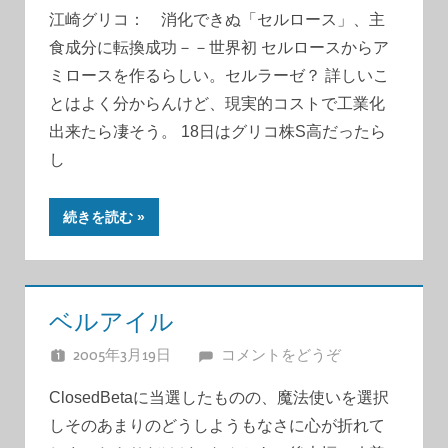
江崎グリコ： 消化できぬ「セルロース」、主
食成分に転換成功－－世界初 セルロースからア
ミロースを作るらしい。セルラーゼ？ 詳しいこ
とはよく分からんけど、現実的コストで工業化
出来たら凄そう。 18日はグリコ株S高だったら
し
続きを読む
ベルアイル
2005年3月19日
JUNA
コメントをどうぞ
ClosedBetaに当選したものの、魔法使いを選択
しそのあまりのどうしようもなさに心が折れて