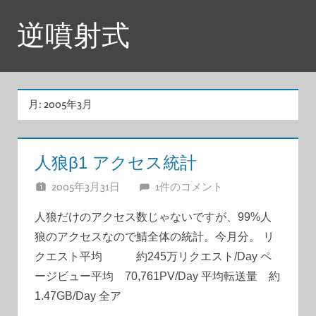
コ
逆噴射式
ン
テ
ン
ツ
月:
2005年3月
へ
ス
キ
人狼β1 アクセス統計
ッ
2005年3月31日
JUNA
1件のコメント
プ
人狼だけのアクセス数じゃないですが、99%人
狼のアクセスなので鯖全体の統計。今月分。 リ
クエスト平均 約245万リクエスト/Day ペ
ージビュー平均 70,761PV/Day 平均転送量 約
1.47GB/Day 全ア