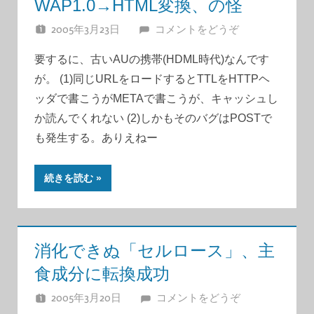
WAP1.0→HTML変換、の怪
2005年3月23日
JUNA
コメントをどうぞ
要するに、古いAUの携帯(HDML時代)なんです
が。 (1)同じURLをロードするとTTLをHTTPヘ
ッダで書こうがMETAで書こうが、キャッシュし
か読んでくれない (2)しかもそのバグはPOSTで
も発生する。ありえねー
続きを読む
消化できぬ「セルロース」、主
食成分に転換成功
2005年3月20日
JUNA
コメントをどうぞ