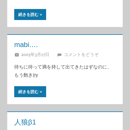
続きを読む
mabi….
2005年3月17日
JUNA
コメントをどうぞ
待ちに待って満を持して出てきたはずなのに、
もう飽き(ry
続きを読む
人狼β1