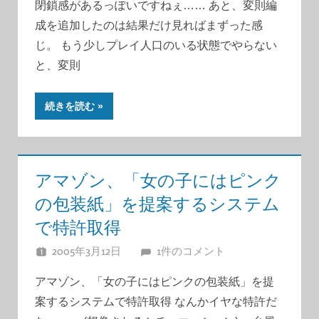
閉鎖感があるっぽいですねぇ…… あと、変則編
成を追加したのは結果だけ見ればまずった感
じ。 もう少しプレイ人口のいる状態でやらない
と、変則
続きを読む
アマゾン、「女の子にはピンク
の包装紙」を提案するシステム
で特許取得
2005年3月12日
JUNA
1件のコメント
アマゾン、「女の子にはピンクの包装紙」を提
案するシステムで特許取得 なんかイヤな特許だ