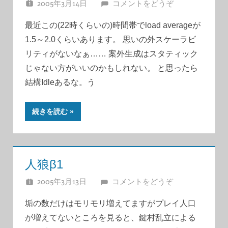
2005年3月14日
JUNA
コメントをどうぞ
最近この(22時くらいの)時間帯でload averageが
1.5～2.0くらいあります。 思いの外スケーラビ
リティがないなぁ…… 案外生成はスタティック
じゃない方がいいのかもしれない。 と思ったら
結構Idleあるな。う
続きを読む
人狼β1
2005年3月13日
JUNA
コメントをどうぞ
垢の数だけはモリモリ増えてますがプレイ人口
が増えてないところを見ると、鍵村乱立による