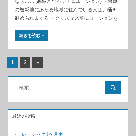
なぁ…… (想像されるシチュエーション) ・台風
の被災地にあたる地域に住んでいる人は、桶を
勧められまくる ・クリスマス前にローションを
続きを読む
投
次
1
2
»
の
稿
記
の
検
事
検
索:
ペ
索
ー
最近の投稿
ジ
送
レーシック1ヶ月半