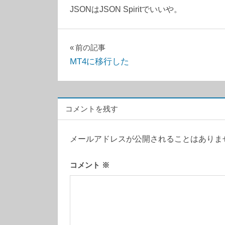
JSONはJSON Spiritでいいや。
C/C++
投
前の記事
MT4に移行した
稿
ナ
ビ
コメントを残す
ゲ
メールアドレスが公開されることはありま
ー
シ
コメント
※
ョ
ン