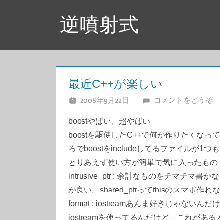
コ
逆噴射式
ン
テ
ン
ツ
へ
最近C++が楽しい
ス
2008年9月22日
JUNA
コメントをどうぞ
キ
ッ
boostやばい、超やばい
プ
boostを駆使したC++で何か作りたくなってfcg
ろでboostをincludeしてるファイルが
とりあえず使い方が簡単で気に入ったもの
intrusive_ptr : 余計なものをチマ
が良い。shared_ptrってthisのスマ
format : iostreamあんま好きじゃな
iostreamを使ってるんだけど、これがあ