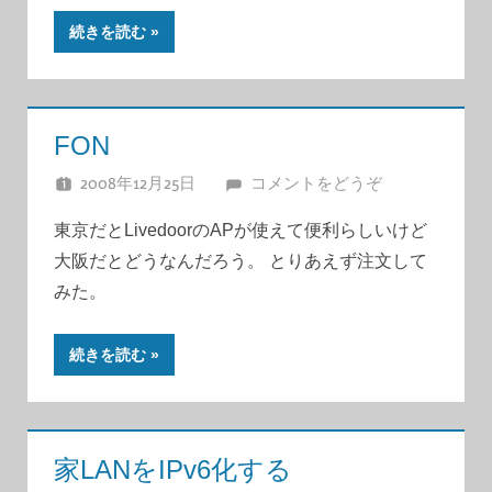
続きを読む
FON
2008年12月25日
JUNA
コメントをどうぞ
東京だとLivedoorのAPが使えて便利らしいけど
大阪だとどうなんだろう。 とりあえず注文して
みた。
続きを読む
家LANをIPv6化する