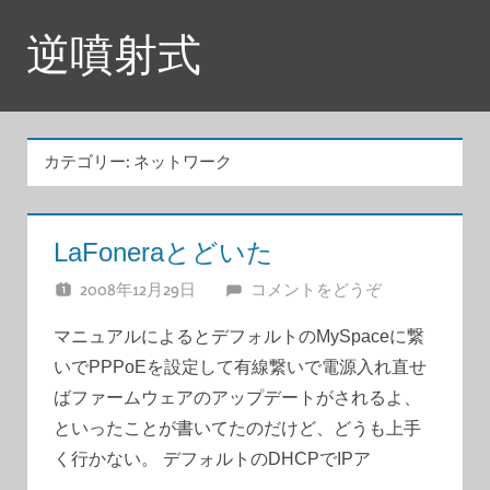
コ
逆噴射式
ン
テ
ン
ツ
カテゴリー:
ネットワーク
へ
ス
キ
LaFoneraとどいた
ッ
2008年12月29日
JUNA
コメントをどうぞ
プ
マニュアルによるとデフォルトのMySpaceに繋
いでPPPoEを設定して有線繋いで電源入れ直せ
ばファームウェアのアップデートがされるよ、
といったことが書いてたのだけど、どうも上手
く行かない。 デフォルトのDHCPでIPア