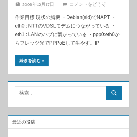
2008年12月17日
JUNA
コメントをどうぞ
作業目標 現状の鯖機 ・Debian(sid)でNAPT ・
eth0 : NTTのVDSLモデムにつながっている ・
eth1 : LANのハブに繋がっている ・ppp0:eth0か
らフレッツ光でPPPoEして生やす。IP
続きを読む
検
検
索:
索
最近の投稿